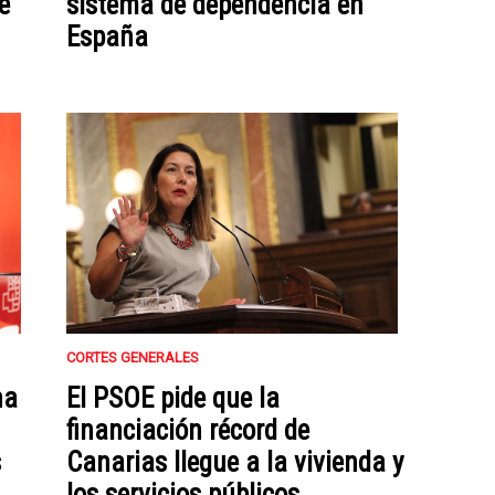
e
sistema de dependencia en
España
CORTES GENERALES
ha
El PSOE pide que la
financiación récord de
s
Canarias llegue a la vivienda y
los servicios públicos