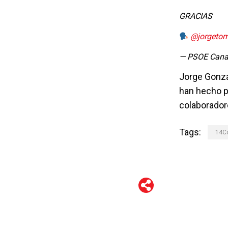
GRACIAS
@jorgeto
— PSOE Cana
Jorge Gonzá
han hecho p
colaboradore
Tags:
14C
WhatsApp
Telegram
Facebook