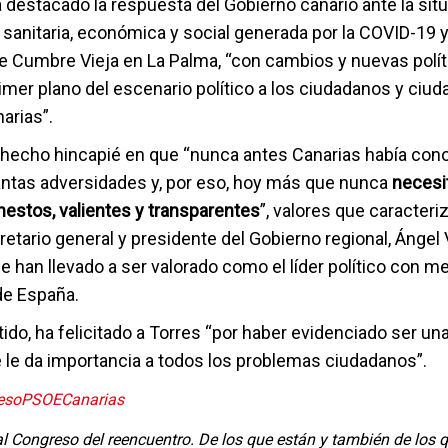
 destacado la respuesta del Gobierno canario ante la sit
sanitaria, económica y social generada por la COVID-19 y
de Cumbre Vieja en La Palma, “con cambios y nuevas polí
imer plano del escenario político a los ciudadanos y ciu
arias”.
hecho hincapié en que “nunca antes Canarias había con
antas adversidades y, por eso, hoy más que nunca
necesi
nestos, valientes y transparentes
”, valores que caracteri
etario general y presidente del Gobierno regional, Ángel 
le han llevado a ser valorado como el líder político con m
de España.
ido, ha felicitado a Torres “por haber evidenciado ser u
 le da importancia a todos los problemas ciudadanos”.
esoPSOECanarias
l Congreso del reencuentro. De los que están y también de los 