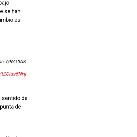
abajo
ue se han
cambio es
tos. GRACIAS
m/tZCias5NHj
l sentido de
 punta de