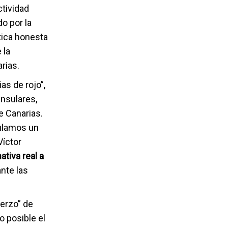
ctividad
o por la
ítica honesta
 la
rias.
s de rojo”,
nsulares,
e Canarias.
culamos un
Víctor
ativa real a
nte las
uerzo” de
o posible el