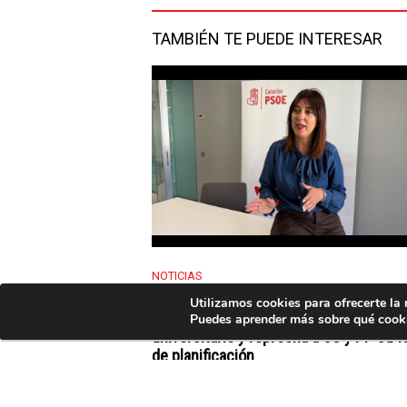
Twitter
TAMBIÉN TE PUEDE INTERESAR
NOTICIAS
El PSOE Canarias destaca la inversión 
Utilizamos cookies para ofrecerte la
Gobierno de España en alojamiento
Puedes aprender más sobre qué cooki
universitario y reprocha a CC y PP su fa
de planificación