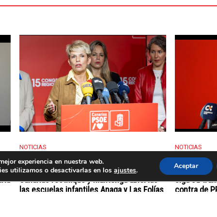
NOTICIAS
NOTICIAS
del
El PSOE celebra como un “triunfo de la
El PSOE cel
 mejor experiencia en nuestra web.
Aceptar
lucha ciudadana” que el Gobierno de
condonar a 
es utilizamos o desactivarlas en los
ajustes
.
lta
Canarias rectifique y mantenga abiertas
siga su tram
las escuelas infantiles Anaga y Las Folías
contra de P