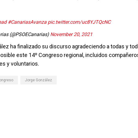
mad
#CanariasAvanza
pic.twitter.com/uc8YJTQcNC
rias (@PSOECanarias)
November 20, 2021
lez ha finalizado su discurso agradeciendo a todas y tod
osible este 14º Congreso regional, incluidos compañero
s y voluntarios.
ongreso
Jorge González