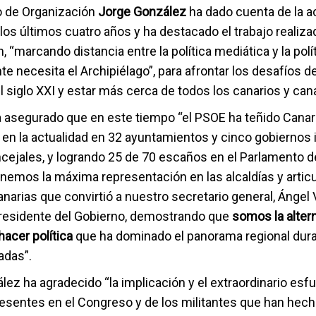
io de Organización
Jorge González
ha dado cuenta de la a
los últimos cuatro años y ha destacado el trabajo realizad
, “marcando distancia entre la política mediática y la pol
e necesita el Archipiélago”, para afrontar los desafíos de
 siglo XXI y estar más cerca de todos los canarios y cana
 asegurado que en este tiempo “el PSOE ha teñido Canaria
en la actualidad en 32 ayuntamientos y cinco gobiernos i
cejales, y logrando 25 de 70 escaños en el Parlamento d
nemos la máxima representación en las alcaldías y arti
narias que convirtió a nuestro secretario general, Ángel 
presidente del Gobierno, demostrando que
somos la altern
hacer política
que ha dominado el panorama regional dura
adas”.
ez ha agradecido “la implicación y el extraordinario esf
resentes en el Congreso y de los militantes que han hech