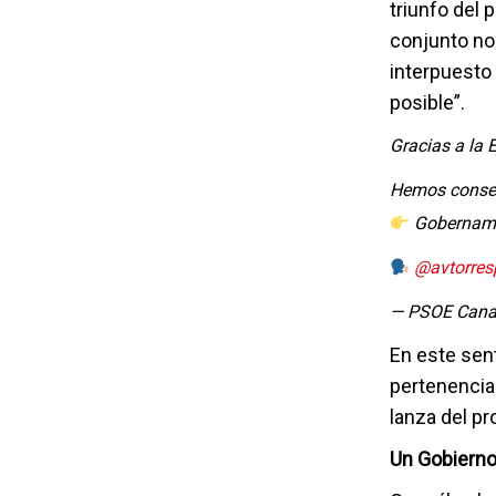
triunfo del p
conjunto no
interpuesto
posible”.
Gracias a la E
Hemos conseg
Gobernam
@avtorres
— PSOE Cana
En este sent
pertenencia 
lanza del pro
Un Gobiern