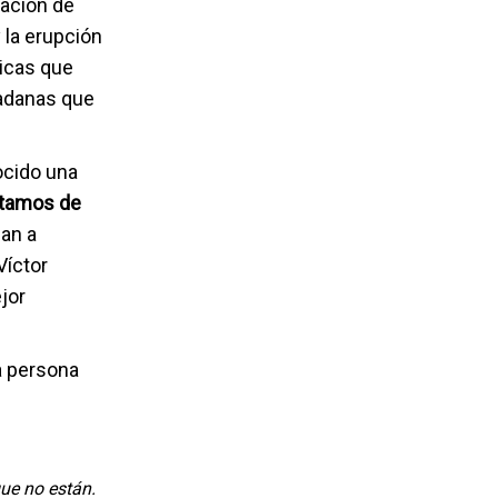
uación de
 la erupción
ticas que
dadanas que
ocido una
tamos de
zan a
Víctor
ejor
na persona
que no están.