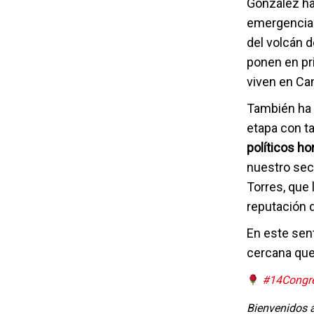
González ha
emergencia 
del volcán 
ponen en pr
viven en Can
También ha 
etapa con t
políticos ho
nuestro secr
Torres, que 
reputación 
En este sent
cercana que
#14Congr
Bienvenidos a