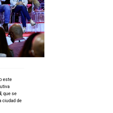
o este
utiva
l
, que se
la ciudad de