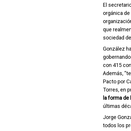
El secretar
orgánica de 
organización
que realment
sociedad del
González ha
gobernando 
con 415 con
Además, “te
Pacto por Ca
Torres, en 
la forma de 
últimas déc
Jorge Gonzál
todos los p