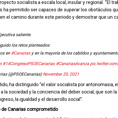
royecto socialista a escala local, insular y regional. “El tr
s ha permitido ser capaces de superar los obstáculos q
 en el camino durante este periodo y demostrar que un 
jecutiva saliente.
uido los retos planteados:
os en
#Canarias
y en la mayoría de los cabildos y ayuntamien
p
#14CongresoPSOECanarias
#CanariasAvanza
pic.twitter.co
rias (@PSOECanarias)
November 20, 2021
ido, ha distinguido “el valor socialista por antonomasia, e
a la sociedad y la conciencia del deber social, que son la
greso, la igualdad y el desarrollo social”.
o de Canarias comprometido