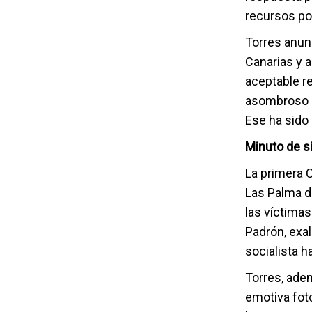
recursos pos
Torres anun
Canarias y a
aceptable r
asombroso q
Ese ha sido 
Minuto de s
La primera 
Las Palma d
las víctima
Padrón, exal
socialista h
Torres, ade
emotiva fot