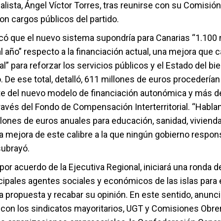
alista, Ángel Víctor Torres, tras reunirse con su Comisión
on cargos públicos del partido.
icó que el nuevo sistema supondría para Canarias “1.100 
 año” respecto a la financiación actual, una mejora que ca
” para reforzar los servicios públicos y el Estado del bie
. De ese total, detalló, 611 millones de euros procederían
e del nuevo modelo de financiación autonómica y más d
través del Fondo de Compensación Interterritorial. “Hab
lones de euros anuales para educación, sanidad, vivienda 
na mejora de este calibre a la que ningún gobierno respo
subrayó.
 por acuerdo de la Ejecutiva Regional, iniciará una ronda 
cipales agentes sociales y económicos de las islas para e
a propuesta y recabar su opinión. En este sentido, anunc
 con los sindicatos mayoritarios, UGT y Comisiones Obrer