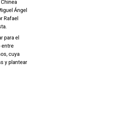
y Chinea
Miguel Ángel
or Rafael
sta.
r para el
 entre
nos, cuya
as y plantear