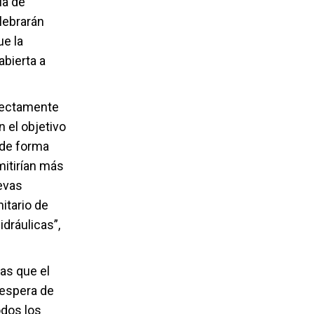
ia de
lebrarán
e la
abierta a
irectamente
 el objetivo
 de forma
itirían más
evas
itario de
dráulicas”,
as que el
 espera de
odos los