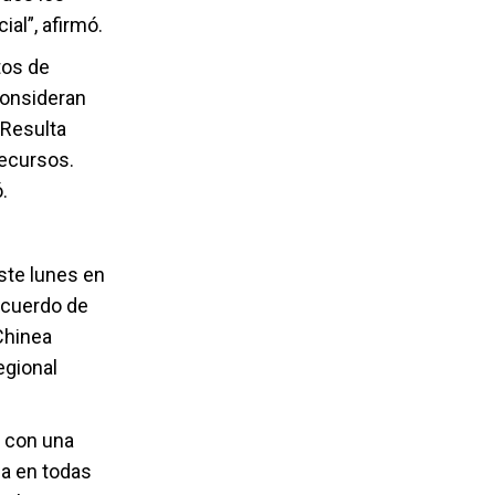
ial”, afirmó.
tos de
consideran
“Resulta
recursos.
.
ste lunes en
ecuerdo de
Chinea
egional
a con una
ba en todas