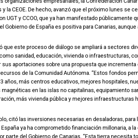
s organizaciones empresariales, la Confederación Canar
 y la CEOE. De hecho, avanzó que el próximo lunes se ce
on UGT y CCOO, que ya han manifestado públicamente qu
el Gobierno de España es positiva para Canarias, aunque 
có que este proceso de diálogo se ampliará a sectores d
como sanidad, educación, vivienda o infraestructuras, con
 sus aportaciones sobre una propuesta que incrementa
 recursos de la Comunidad Autónoma. “Estos fondos perm
a 3 años, más centros educativos, mejores hospitales, nu
magnéticas en las islas no capitalinas, equipamiento san
ación, más vivienda pública y mejores infraestructuras hi
, citó las inversiones necesarias en desaladoras, para l
 España ya ha comprometido financiación millonaria, a la
r parte del Gobierno de Canarias. “Esta tierra necesita t