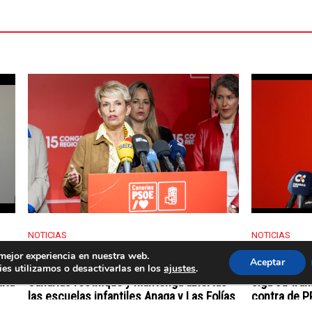
NOTICIAS
NOTICIAS
del
El PSOE celebra como un “triunfo de la
El PSOE cel
 mejor experiencia en nuestra web.
Aceptar
lucha ciudadana” que el Gobierno de
condonar a 
es utilizamos o desactivarlas en los
ajustes
.
lta
Canarias rectifique y mantenga abiertas
siga su tram
las escuelas infantiles Anaga y Las Folías
contra de P