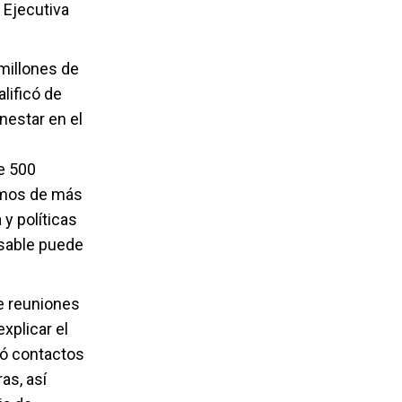
 Ejecutiva
millones de
lificó de
nestar en el
e 500
lamos de más
y políticas
nsable puede
de reuniones
xplicar el
ió contactos
as, así