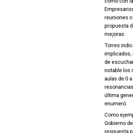
como con la
Empresarios
reuniones c
propuesta d
mejoras.
Torres indi
implicados, 
de escuchar
notable los
aulas de 0 
resonancias 
última gener
enumeró.
Como ejemplo
Gobierno de
respuesta po