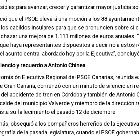
ibles para avanzar, crecer y garantizar mayor justicia soc
ció que el PSOE elevará una moción a los 88 ayuntamien
 los cabildos insulares para que se pronuncien sobre si 
echazar una mejora de 1.111 millones de euros anuales. 
ue haya representantes dispuestos a decir no a estos 
el asunto central abordado hoy por la Ejecutiva”, concluyó
ilencio y recuerdo a Antonio Chinea
Comisión Ejecutiva Regional del PSOE Canarias, reunida e
e Gran Canaria, comenzó con un minuto de silencio en r
s del accidente de tren en Córdoba y también de Antonio 
calde del municipio Valverde y miembro de la dirección r
asta su fallecimiento el pasado 12 de diciembre.
más, obsequió a los compañeros herreños de la Ejecutiv
ografía de la pasada legislatura, cuando el PSOE goberna