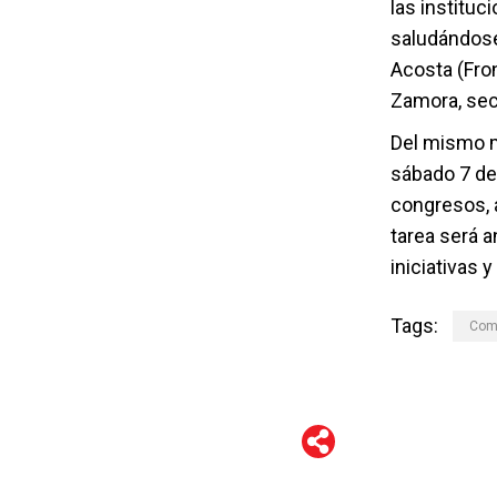
las instituc
saludándose
Acosta (Fron
Zamora, secr
Del mismo m
sábado 7 de 
congresos, 
tarea será a
iniciativas 
Tags:
Comi
WhatsApp
Telegram