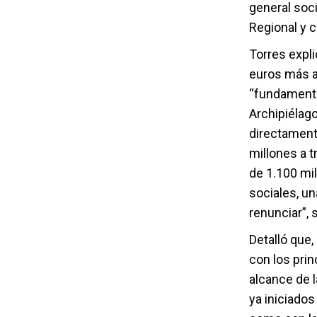
general soci
Regional y c
Torres expl
euros más al
“fundamental
Archipiélago
directament
millones a 
de 1.100 mil
sociales, u
renunciar”, 
Detalló que,
con los prin
alcance de l
ya iniciados