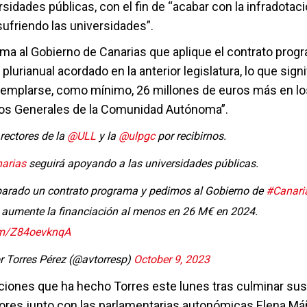
rsidades públicas, con el fin de “acabar con la infradotaci
ufriendo las universidades”.
ama al Gobierno de Canarias que aplique el contrato prog
 plurianual acordado en la anterior legislatura, lo que sign
emplarse, como mínimo, 26 millones de euros más en l
os Generales de la Comunidad Autónoma”.
 rectores de la
@ULL
y la
@ulpgc
por recibirnos.
arias
seguirá apoyando a las universidades públicas.
arado un contrato programa y pedimos al Gobierno de
#Canari
 aumente la financiación al menos en 26 M€ en 2024.
com/Z84oevknqA
r Torres Pérez (@avtorresp)
October 9, 2023
ciones que ha hecho Torres este lunes tras culminar su
tores junto con las parlamentarias autonómicas Elena Má