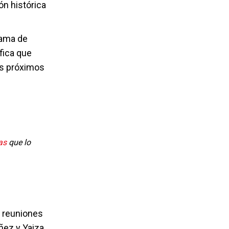
ón histórica
rama de
ifica que
os próximos
as
que lo
s reuniones
ñez y Yaiza