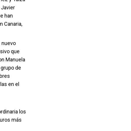
 Javier
re han
n Canaria,
l nuevo
esivo que
Con Manuela
 grupo de
mbres
las en el
rdinaria los
euros más