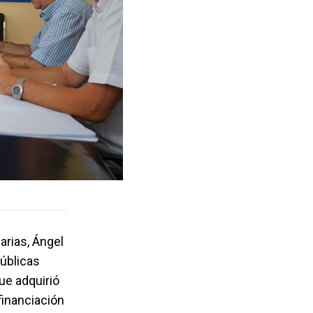
arias, Ángel
públicas
e adquirió
financiación