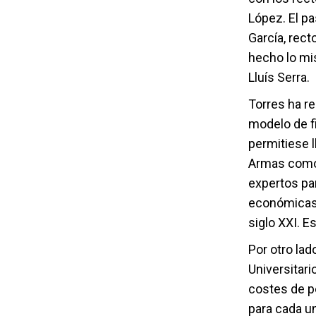
López. El p
García, rect
hecho lo mi
Lluís Serra.
Torres ha r
modelo de f
permitiese l
Armas como 
expertos pa
económicas y
siglo XXI. Es
Por otro lad
Universitar
costes de p
para cada un