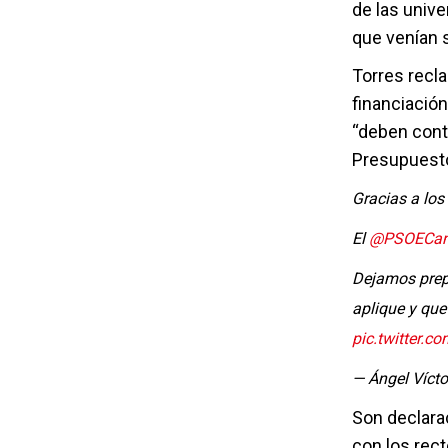
de las unive
que venían s
Torres recl
financiación
“deben cont
Presupuest
Gracias a los
El
@PSOECan
Dejamos prep
aplique y que
pic.twitter.
— Ángel Vícto
Son declara
con los rec