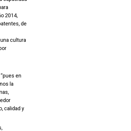
para
ño 2014,
patentes, de
 una cultura
por
, “pues en
nos la
mas,
dedor
, calidad y
s,