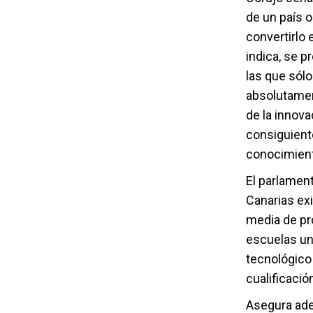
de un país o
convertirlo 
indica, se p
las que sólo
absolutamen
de la innova
consiguiente
conocimiento
El parlament
Canarias ex
media de pr
escuelas un
tecnológico
cualificació
Asegura adem