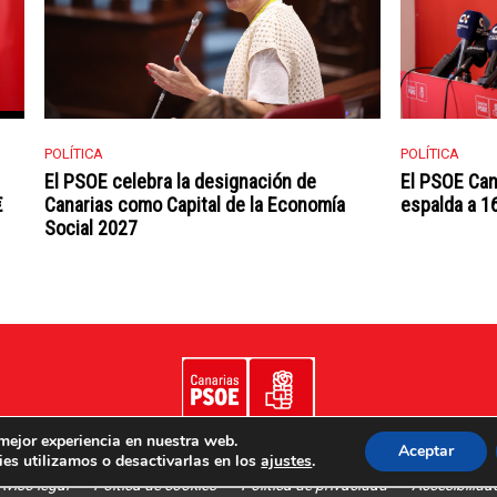
POLÍTICA
POLÍTICA
El PSOE celebra la designación de
El PSOE Can
€
Canarias como Capital de la Economía
espalda a 16
Social 2027
 mejor experiencia en nuestra web.
Aceptar
es utilizamos o desactivarlas en los
ajustes
.
Aviso legal
Poítica de cookies
Política de privacidad
Accesibilida