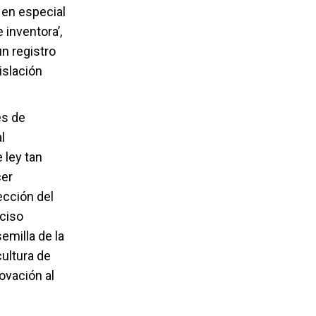
 en especial
 inventora’,
n registro
islación
és de
l
 ley tan
cer
ección del
eciso
emilla de la
ultura de
ovación al