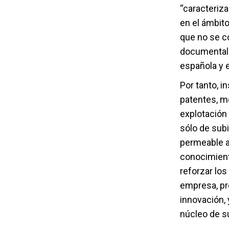
“caracteriz
en el ámbito
que no se co
documental 
española y e
Por tanto, i
patentes, mo
explotación 
sólo de subi
permeable a 
conocimient
reforzar los
empresa, pr
innovación,
núcleo de s