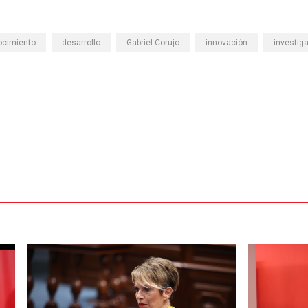
ocimiento
desarrollo
Gabriel Corujo
innovación
investig