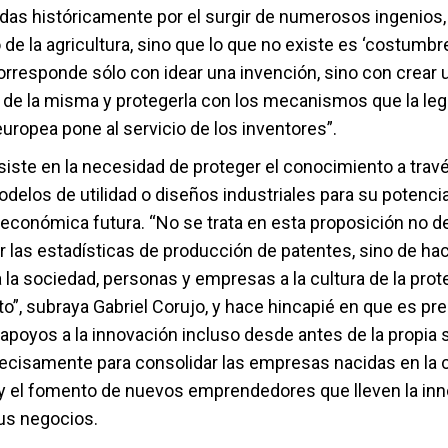
adas históricamente por el surgir de numerosos ingenios,
 de la agricultura, sino que lo que no existe es ‘costumbre
rresponde sólo con idear una invención, sino con crear u
de la misma y protegerla con los mecanismos que la leg
uropea pone al servicio de los inventores”.
nsiste en la necesidad de proteger el conocimiento a trav
delos de utilidad o diseños industriales para su potencia
económica futura. “No se trata en esta proposición no de
r las estadísticas de producción de patentes, sino de ha
la sociedad, personas y empresas a la cultura de la prot
o”, subraya Gabriel Corujo, y hace hincapié en que es pr
 apoyos a la innovación incluso desde antes de la propia s
ecisamente para consolidar las empresas nacidas en la c
 y el fomento de nuevos emprendedores que lleven la inn
us negocios.