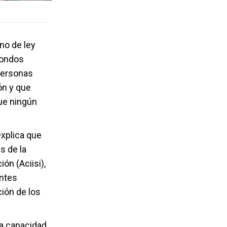
no de ley
fondos
personas
ón y que
ue ningún
explica que
s de la
ón (Aciisi),
entes
ión de los
la capacidad