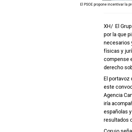
El PSOE propone incentivar la 
XH/ El Grupo
por la que p
necesarios 
físicas y ju
compense ec
derecho sobr
El portavoz
este convoca
Agencia Cana
iría acompa
españolas y
resultados 
Corujo seña