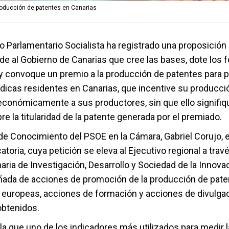
producción de patentes en Canarias
 Parlamentario Socialista ha registrado una proposición 
ide al Gobierno de Canarias que cree las bases, dote los 
y convoque un premio a la producción de patentes para 
rídicas residentes en Canarias, que incentive su producci
onómicamente a sus productores, sin que ello signifiq
e la titularidad de la patente generada por el premiado.
 de Conocimiento del PSOE en la Cámara, Gabriel Corujo, 
toria, cuya petición se eleva al Ejecutivo regional a travé
ria de Investigación, Desarrollo y Sociedad de la Innovaci
ñada de acciones de promoción de la producción de pat
 europeas, acciones de formación y acciones de divulgac
obtenidos.
la que uno de los indicadores más utilizados para medir 