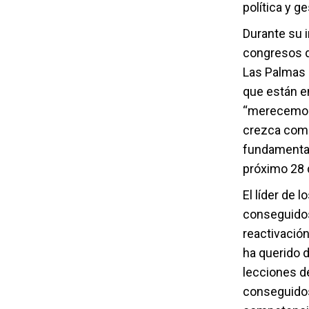
política y g
Durante su 
congresos d
Las Palmas 
que están e
“merecemos l
crezca como
fundamental 
próximo 28 
El líder de 
conseguidos
reactivación
ha querido d
lecciones de
conseguidos