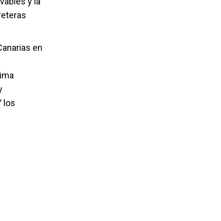
ables y la
reteras
Canarias en
xima
y
 los