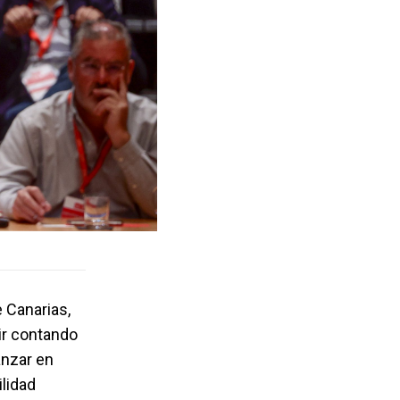
e Canarias,
ir contando
anzar en
lidad