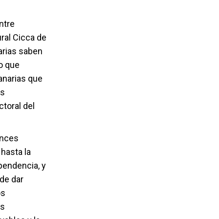
ntre
ral Cicca de
arias saben
o que
anarias que
es
ctoral del
ances
hasta la
ependencia, y
 de dar
os
as