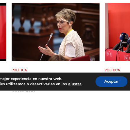
POLÍTICA
POLÍTICA
El PSOE celebra la designación de
El PSOE Can
 mejor experiencia en nuestra web.
Aceptar
€
Canarias como Capital de la Economía
espalda a 16
es utilizamos o desactivarlas en los
ajustes
.
Social 2027