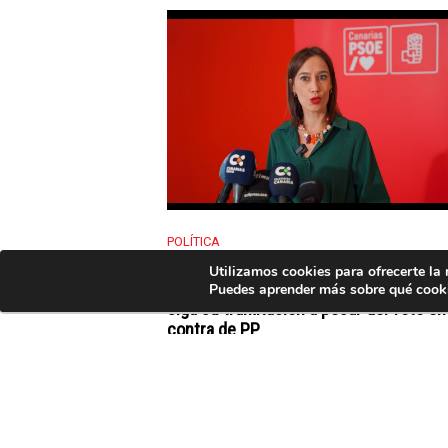
POLÍTICA
El PSOE celebra que la propuesta para
Utilizamos cookies para ofrecerte la
condonar a todos los canarios 3.259M
Puedes aprender más sobre qué cooki
siga su tramitación a pesar del voto en
contra de PP