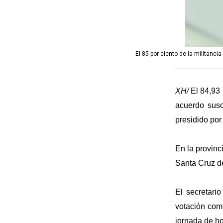
El 85 por ciento de la militanci
XH/
El 84,93 
acuerdo susc
presidido por
En la provinci
Santa Cruz de
El secretari
votación come
jornada de ho