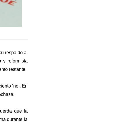
su respaldo al
 y reformista
nto restante.
ciento ‘no’. En
echaza.
cuerda que la
rna durante la