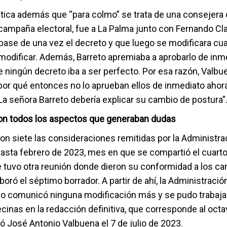
tica además que “para colmo” se trata de una consejera q
ampaña electoral, fue a La Palma junto con Fernando Clav
base de una vez el decreto y que luego se modificara cu
 modificar. Además, Barreto apremiaba a aprobarlo de inm
 ningún decreto iba a ser perfecto. Por esa razón, Valbu
por qué entonces no lo aprueban ellos de inmediato ahor
La señora Barreto debería explicar su cambio de postura”
ron todos los aspectos que generaban dudas
ron siete las consideraciones remitidas por la Administr
hasta febrero de 2023, mes en que se compartió el cuarto
 tuvo otra reunión donde dieron su conformidad a los ca
oró el séptimo borrador. A partir de ahí, la Administració
no comunicó ninguna modificación más y se pudo trabaja
cinas en la redacción definitiva, que corresponde al oct
ó José Antonio Valbuena el 7 de julio de 2023.