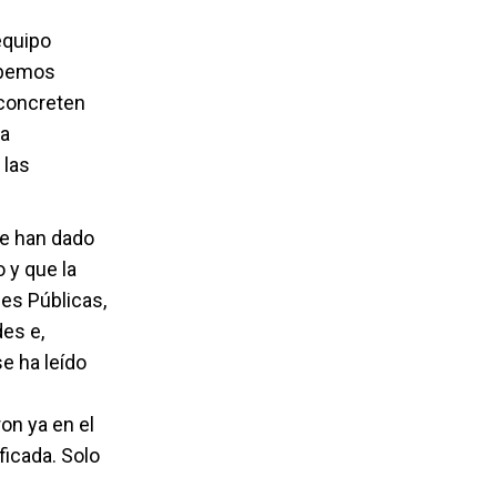
equipo
sabemos
 concreten
ta
 las
se han dado
 y que la
es Públicas,
des e,
e ha leído
on ya en el
ficada. Solo