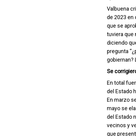
Valbuena cri
de 2023 en c
que se apro
tuviera que
diciendo que
pregunta “¿
gobiernan? 
Se corrigie
En total fue
del Estado 
En marzo se
mayo se elab
del Estado 
vecinos y ve
que present