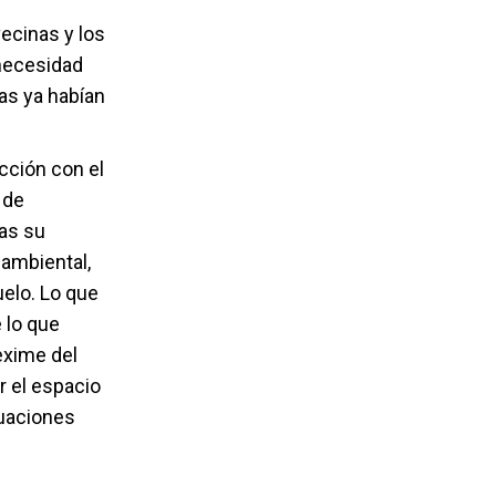
ecinas y los
 necesidad
as ya habían
cción con el
 de
tas su
 ambiental,
elo. Lo que
 lo que
exime del
r el espacio
tuaciones