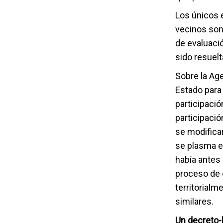
Los únicos 
vecinos son 
de evaluaci
sido resuel
Sobre la Ag
Estado para
participació
participació
se modifica
se plasma en
había antes 
proceso de 
territorialm
similares.
Un decreto-