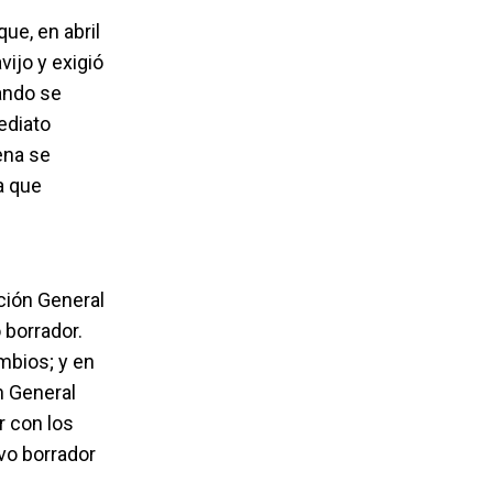
ue, en abril
ijo y exigió
ando se
ediato
ena se
a que
.
ación General
 borrador.
mbios; y en
n General
r con los
avo borrador