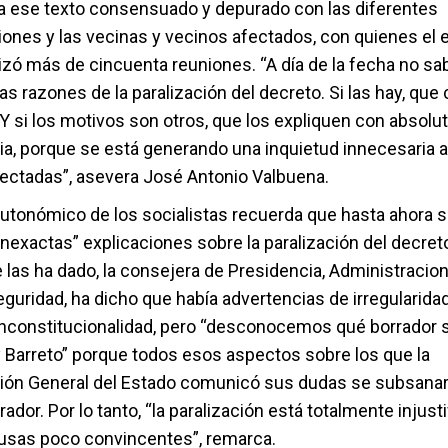
a a ese texto consensuado y depurado con las diferentes
iones y las vecinas y vecinos afectados, con quienes el 
alizó más de cincuenta reuniones. “A día de la fecha no 
as razones de la paralización del decreto. Si las hay, que
Y si los motivos son otros, que los expliquen con absolu
ia, porque se está generando una inquietud innecesaria a
ectadas”, asevera José Antonio Valbuena.
autonómico de los socialistas recuerda que hasta ahora 
nexactas” explicaciones sobre la paralización del decreto
las ha dado, la consejera de Presidencia, Administracion
eguridad, ha dicho que había advertencias de irregularida
 inconstitucionalidad, pero “desconocemos qué borrador s
 Barreto” porque todos esos aspectos sobre los que la
ión General del Estado comunicó sus dudas se subsanar
ador. Por lo tanto, “la paralización está totalmente injusti
usas poco convincentes”, remarca.