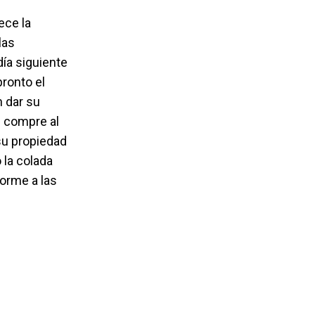
ece la
las
día siguiente
pronto el
 dar su
e compre al
su propiedad
 la colada
orme a las