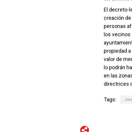
El decreto-l
creación de 
personas afe
los vecinos 
ayuntamient
propiedad a 
valor de me
lo podrán h
en las zona
directrices
Tags:
José
WhatsApp