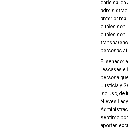
darle salid
administrac
anterior re
cuáles son l
cuáles son. 
transparenc
personas af
El senador 
“escasas e i
persona que 
Justicia y S
incluso, de
Nieves Lady
Administrac
séptimo borr
aportan exc