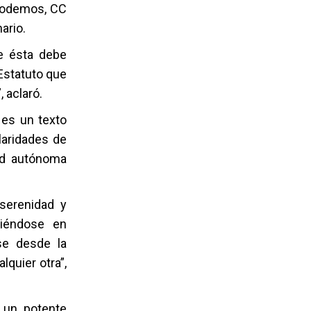
 Podemos, CC
ario.
ue ésta debe
Estatuto que
 aclaró.
 es un texto
laridades de
ad autónoma
serenidad y
giéndose en
se desde la
quier otra”,
 un potente