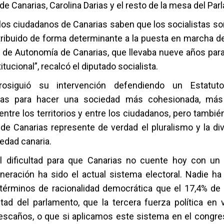
e Canarias, Carolina Darias y el resto de la mesa del Par
los ciudadanos de Canarias saben que los socialistas s
ibuido de forma determinante a la puesta en marcha d
o de Autonomía de Canarias, que llevaba nueve años par
itucional”, recalcó el diputado socialista.
prosiguió su intervención defendiendo un Estatu
as para hacer una sociedad más cohesionada, más
 entre los territorios y entre los ciudadanos, pero tambié
de Canarias represente de verdad el pluralismo y la di
iedad canaria.
al dificultad para que Canarias no cuente hoy con un
eración ha sido el actual sistema electoral. Nadie h
 términos de racionalidad democrática que el 17,4% de 
mitad del parlamento, que la tercera fuerza política en 
escaños, o que si aplicamos este sistema en el congre