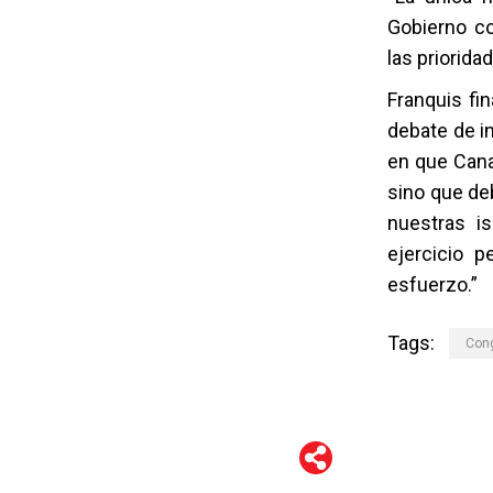
Gobierno co
las priorida
Franquis fi
debate de i
en que Canar
sino que deb
nuestras i
ejercicio p
esfuerzo.”
Tags:
Con
WhatsApp
Telegram