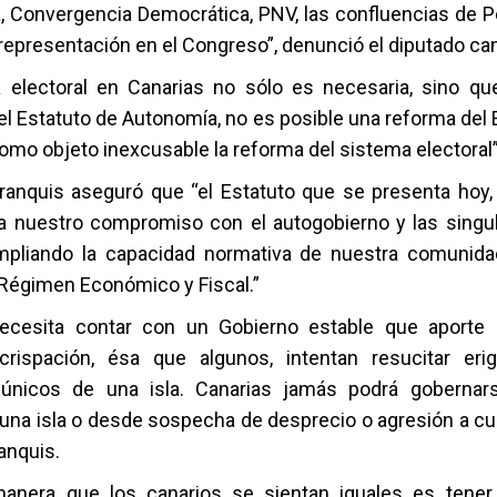
, Convergencia Democrática, PNV, las confluencias de
representación en el Congreso”, denunció el diputado can
 electoral en Canarias no sólo es necesaria, sino q
el Estatuto de Autonomía, no es posible una reforma del 
omo objeto inexcusable la reforma del sistema electoral”,
ranquis aseguró que “el Estatuto que se presenta hoy,
a nuestro compromiso con el autogobierno y las singu
ampliando la capacidad normativa de nuestra comunid
 Régimen Económico y Fiscal.”
necesita contar con un Gobierno estable que aporte 
crispación, ésa que algunos, intentan resucitar eri
 únicos de una isla. Canarias jamás podrá gobernar
na isla o desde sospecha de desprecio o agresión a cual
anquis.
manera que los canarios se sientan iguales es tener