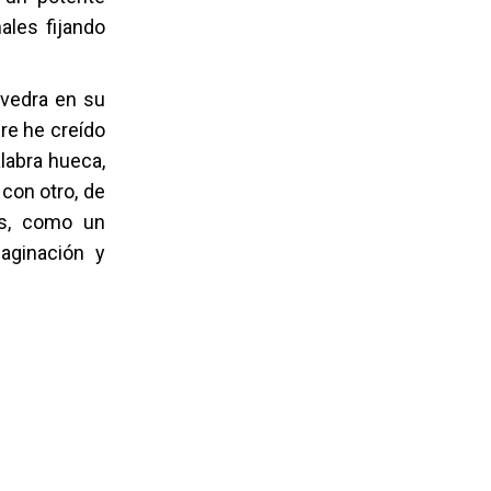
ales fijando
avedra en su
re he creído
alabra hueca,
 con otro, de
os, como un
aginación y