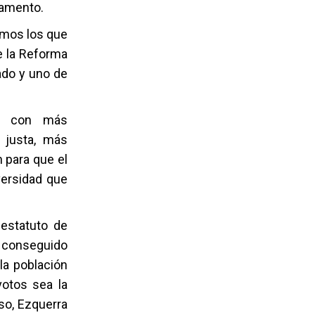
lamento.
omos los que
e la Reforma
ado y uno de
to con más
 justa, más
n para que el
versidad que
 estatuto de
a conseguido
la población
votos sea la
so, Ezquerra