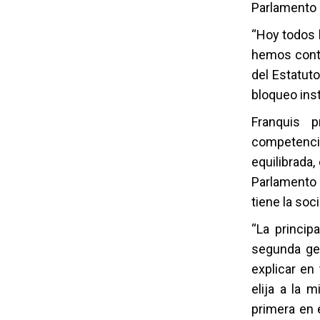
Parlamento d
“Hoy todos 
hemos contr
del Estatut
bloqueo inst
Franquis 
competenci
equilibrada,
Parlamento 
tiene la soc
“La princip
segunda gen
explicar en
elija a la 
primera en 