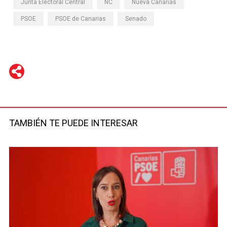
Junta Electoral Central
NC
Nueva Canarias
PSOE
PSOE de Canarias
Senado
WhatsApp
Telegram
Facebook
Twitter
TAMBIÉN TE PUEDE INTERESAR